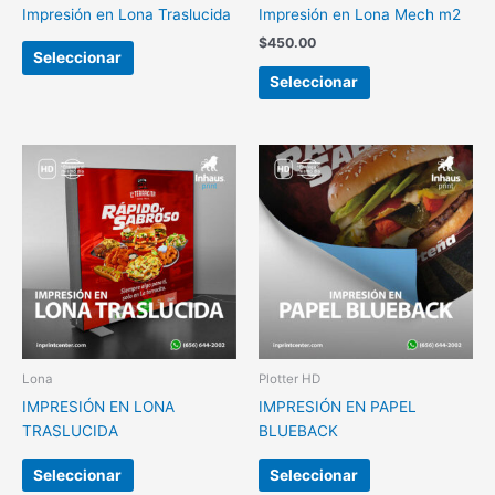
Impresión en Lona Traslucida
Impresión en Lona Mech m2
$
450.00
Seleccionar
Seleccionar
Lona
Plotter HD
IMPRESIÓN EN LONA
IMPRESIÓN EN PAPEL
TRASLUCIDA
BLUEBACK
Seleccionar
Seleccionar