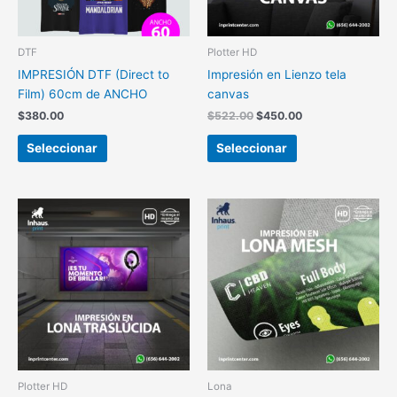
DTF
Plotter HD
IMPRESIÓN DTF (Direct to
Impresión en Lienzo tela
Film) 60cm de ANCHO
canvas
$
380.00
$
522.00
$
450.00
Seleccionar
Seleccionar
Plotter HD
Lona