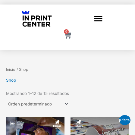
Ir
al
contenido
0
Carrito
Inicio
/ Shop
Shop
Mostrando 1–12 de 15 resultados
El
El
¡Oferta!
precio
precio
original
actual
era:
es: