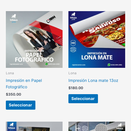
Lona
Lona
Impresión en Papel
Impresión Lona mate 13oz
Fotográfico
$
180.00
$
350.00
Seleccionar
Seleccionar
Este
producto