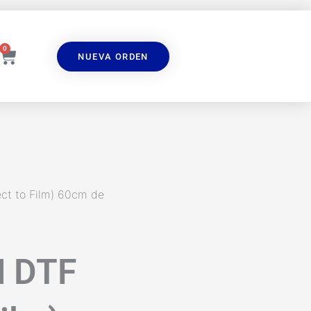
0
Carrito
NUEVA ORDEN
ct to Film) 60cm de
 DTF