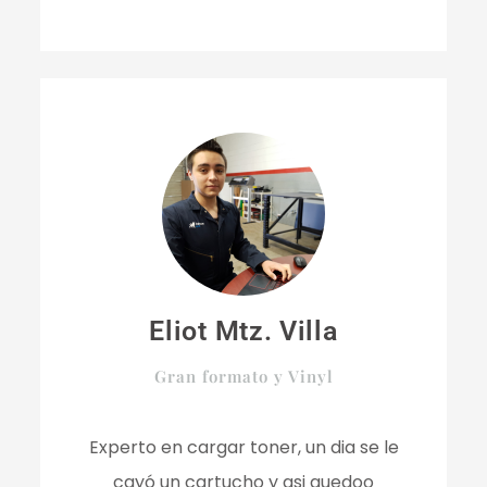
e
t
k
b
t
e
o
e
d
o
r
i
k
n
-
f
Eliot Mtz. Villa
Gran formato y Vinyl
Experto en cargar toner, un dia se le
cayó un cartucho y asi quedoo