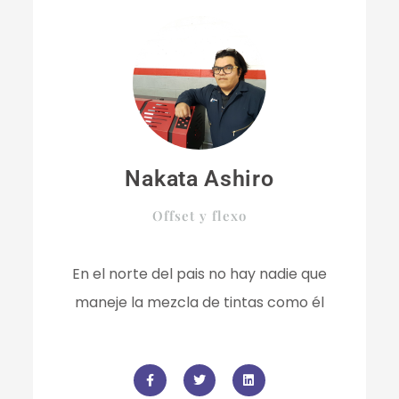
Nakata Ashiro
Offset y flexo
En el norte del pais no hay nadie que
maneje la mezcla de tintas como él
F
T
L
a
w
i
c
i
n