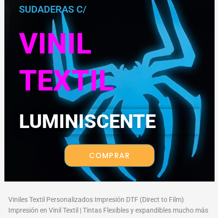
SUDADERAS C/
VINIL
TEXTIL
LUMINISCENTE
COMPRAR
Viniles Textil Personalizados Impresión DTF (Direct to Film)
Impresión en Vinil Textil | Tintas Flexibles y expandibles mucho más