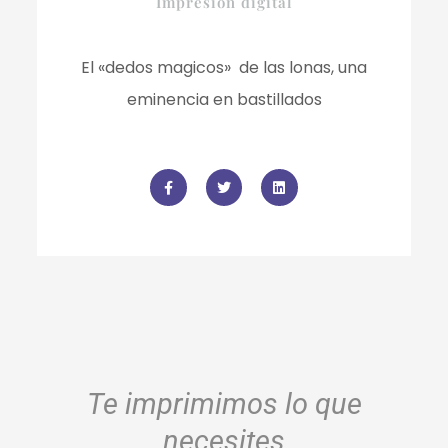
Impresión digital
El «dedos magicos» de las lonas, una
eminencia en bastillados
F
T
L
a
w
i
c
i
n
e
t
k
b
t
e
o
e
d
o
r
i
k
n
-
f
Te imprimimos lo que
necesites